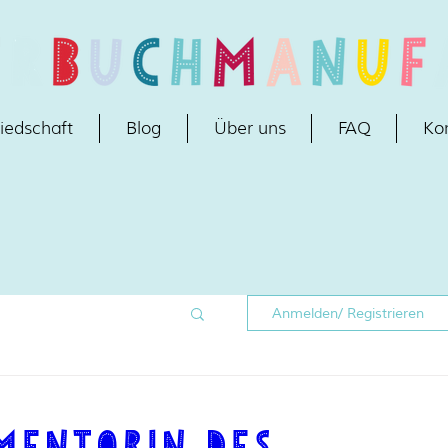
iedschaft
Blog
Über uns
FAQ
Ko
Anmelden/ Registrieren
 Mentorin des