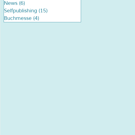
News
(6)
6 Beiträge
Selfpublishing
(15)
15 Beiträge
Buchmesse
(4)
4 Beiträge