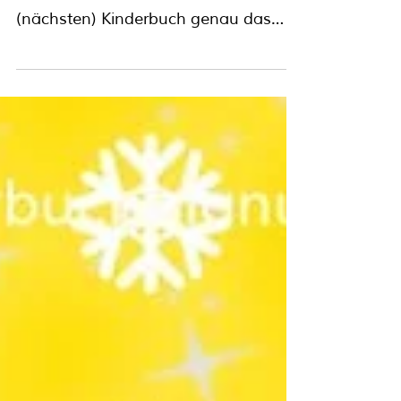
Ist die Jahresmitgliedschaft 2026 für
dich und deinen Traum vom
(nächsten) Kinderbuch genau das
Richtige? Die KinderbuchManufaktur
ist ein Online-Netzwerk für
KinderbuchAutorInnen und -
IllustratorInnen, die gemeinsam ihre
Träume vom eigenen Kinderbuch
leben und dafür miteinander und
voneinander lernen. Wirf mit diesem
Blog-Artikel schon mal einen Blick auf
das nächste Jahr , auf die Themen ,
die wir mit den Rückmeldungen und
Wünschen von KinderbuchKreativen
entwickelt haben