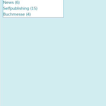
News
(6)
6 Beiträge
Selfpublishing
(15)
15 Beiträge
Buchmesse
(4)
4 Beiträge