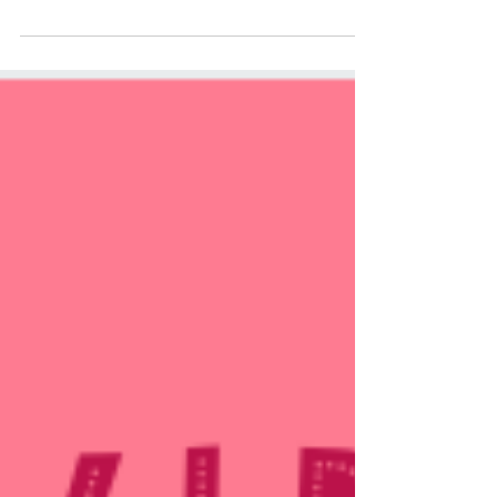
neuen Buch! Und weil diese
BuchParty so schön aussieht, dass
man direkt selbst eine feiern möchte,
freuen wir uns riesig, dass Hannah
sich die Zeit genommen hat, dir einen
kleinen Einblick in ihre Vor- und
Nachbereitungen zu geben. Hannah
ist Mitglied der
KinderbuchManufaktur und hier
kommt ihr Beitrag: Warum eine
Buchparty? Am 15.1.2026 ist das
neueste Buch in meinem kleinen
Verlag erschienen: Das Bullet Jo