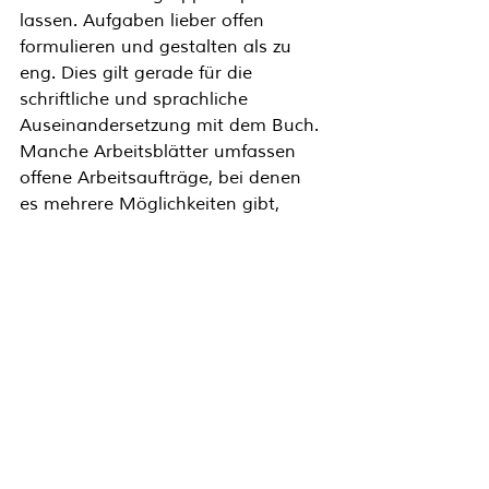
lassen. Aufgaben lieber offen 
formulieren und gestalten als zu 
eng. Dies gilt gerade für die 
schriftliche und sprachliche 
Auseinandersetzung mit dem Buch. 
Manche Arbeitsblätter umfassen 
offene Arbeitsaufträge, bei denen 
es mehrere Möglichkeiten gibt, 
manche hingegen haben nur eine 
richtige Lösung. Erstellt hierfür 
gerne direkt ein 
Lösungsblatt
. Dies 
kann dann den Kindern 
als 
Selbstkontroll-Möglichkeit
bereitgelegt werden.
Ich habe meine Begleitlektüre in 
Word erstellt und dann in PDF-
Format für den Druck 