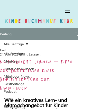
Beitrag
Alle Beiträge
Gast
Alle Beiträge
24. Juni 2021
5 Min. Lesezeit
Kinderleicht lernen – Tipps
Mentoren
zur Erstellung einer
Hinter den Kulissen
Mitglieder-News
Begleitlektüre zum
Gastbeiträge
Kinderbuch
Podcast
News
Wie ein kreatives Lern- und 
Mitmachangebot für Kinder 
Selfpublishing