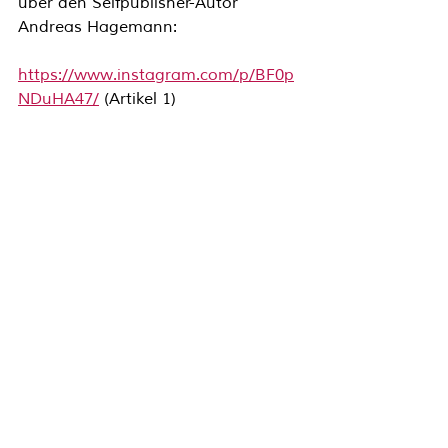
über den Selfpublisher-Autor 
Andreas Hagemann:
https://www.instagram.com/p/BF0p
NDuHA47/
 (Artikel 1)
https://www.instagram.com/p/B1vVy
_nA23q/
 (Artikel 2)
Herzlichen Dank an Alina – und 
lasst uns in der 
KinderbuchManufaktur gerne 
wissen, wie eure Pressearbeit 
aussieht und was ihr aus diesem 
Beitrag mitnehmen konntet!
Hier erfährst du mehr über 