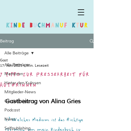
Beitrag
Alle Beiträge
Gast
Alle Beiträge
17. Juni 2021
4 Min. Lesezeit
7 Tipps zur Pressearbeit für
Mentoren
Autorinnen
Hinter den Kulissen
Mitglieder-News
Gastbeitrag von Alina Gries
Gastbeiträge
Podcast
1.) Welches Medium ist das Richtige 
News
für mich, um mein Kinderbuch zu 
Selfpublishing